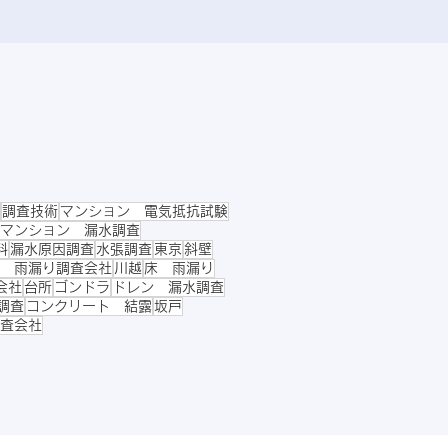
調査技術
マンション 電気抵抗試験
マンション 漏水調査
料
漏水原因調査
水張調査
東京
斜壁
 雨漏り調査会社
川越
床 雨漏り
会社
台所
ゴンドラ
ドレン 漏水調査
調査
コンクリート 結露
坂戸
査会社