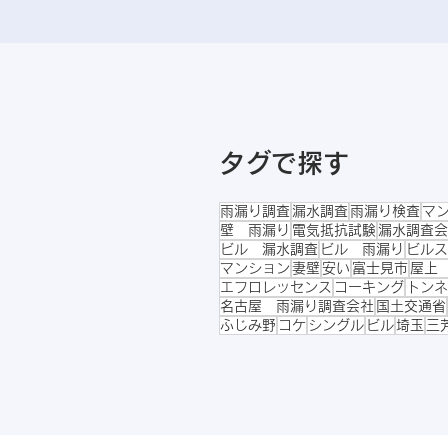
タグで探す
雨漏り調査
漏水調査
雨漏り検査
マ
壁 雨漏り
電気抵抗試験
漏水調査会
ビル 漏水調査
ビル 雨漏り
ビルス
マンション
妻壁
安い
富士見市
屋上
エフロレッセンス
コーキング
トンネ
名古屋 雨漏り調査会社
国土交通省
ふじみ野
コケ
シングル
ビル
埼玉
三