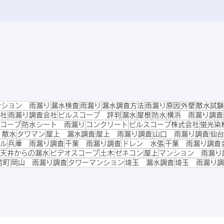
ンション 雨漏り
漏水検査
雨漏り
漏水調査方法
雨漏り原因
外壁
散水試験
社
雨漏り調査会社
ビルスコープ 評判
漏水
屋根
防水
横浜 雨漏り調査
コープ
防水シート 雨漏り
コンクリート
ビルスコープ株式会社
蛍光染
 散水
タワマン
屋上 漏水調査
屋上 雨漏り調査
山口 雨漏り調査
仙台
ル
兵庫 雨漏り調査
千葉 雨漏り調査
ドレン 水張
千葉 雨漏り調査
天井からの漏水
ビデオスコープ
土木
ゼネコン
屋上
マンション 雨漏り
芳町
岡山 雨漏り調査
タワーマンション
埼玉 漏水調査
埼玉 雨漏り調