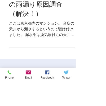
マンション 天井から
の雨漏り原因調査
（解決！）
ここは東京都内のマンション。 台所の
天井から漏水するというので駆け付け
ました。 漏水部は換気扇付近の天井。
雨が本降りで難しい現場状況となりま
した。 雨が降っている最中は、濡れた
外壁の至る所で通電してしまい得意の
電気抵抗試験が封じられてしまいま
Phone
Email
Facebook
Twitter
す。...
過去の記事
2026年4月
（1）
1件の記事