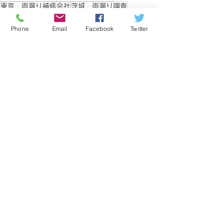
東京 雨漏り補修会社
茨城 雨漏り調査
兵庫 雨漏り調査
東京 雨漏り修理
鹿児島 雨漏り調査
神奈川 雨漏り調査会社
Phone
Email
Facebook
Twitter
東京 雨漏り調査会社
東京 漏水調査会社
愛知 雨漏り調査会社
山口 雨漏り調査
東京 雨漏り補修
札幌 雨漏り調査会社
岡山 雨漏り調査
福岡 雨漏り調査会社
沖縄 雨漏り調査会社
埼玉 雨漏り調査会社
仙台 雨漏り調査会社
すべて表示
最新記事