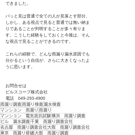
できました。
パッと見は普通で全ての人が見落とす部分。
しかし、ある視点で見ると普通では無い納ま
りであることが判明することが多々有りま
す。こうした経験をしておくと今後は、そん
な視点で見ることができるのです。
これらの経験で、どんな雨漏り漏水原因でも
分かるという自信が、さらに大きくなったよ
うに思います。
お問合せは
ビルスコープ株式会社
電話　049-293-4900
雨漏り調査
雨漏り検査
漏水検査
マンション 雨漏り
雨漏り
マンション 電気抵抗試験
横浜 雨漏り調査
ビル 漏水調査
千葉 雨漏り調査会社
名古屋 雨漏り調査会社
大阪 雨漏り調査会社
東京 雨漏り修繕
大阪 雨漏り調査